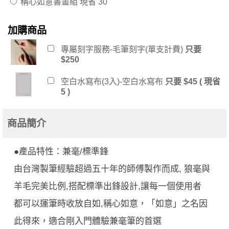
稱心如意書畫組
現省 30
加購商品
專屬刻字服務-毛筆刻字(單支計費)
只要
$250
空白水寫布(3入)-空白水寫布
只要 $45 ( 現省
5 )
商品簡介
●產品特性：兼毫/標準鋒
由台灣製筆經驗超過五十年的師傅製作而成, 狼毫與
羊毛完美比例,搭配標準出鋒設計,讓每一個使用者
都可以運筆時收放自如,稱心如意，「如意」之名因
此得來，適合剛入門體驗兼毫筆的首選