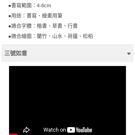
●書寫範圍：4-6cm
●用途：書寫、繪畫用筆
●適合字體：楷書、草書、行書
●適合繪圖：蘭竹、山水、荷蓮、松柏
三號如意