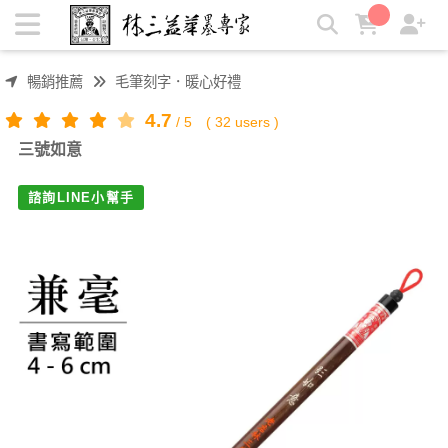
三號如意 | 林三益筆墨專家
暢銷推薦
毛筆刻字．暖心好禮
4.7
/
5
(
32
users )
三號如意
諮詢LINE小幫手