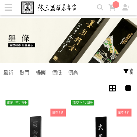
日本墨/古梅園/磨墨職人 | 林三益筆墨專家
篩選
最新
熱門
暢銷
價低
價高
諮詢LINE小幫手
諮詢LINE小幫手
限時 8 折
限時 8 折