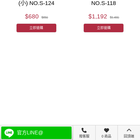
(小) NO.S-124
NO.S-118
$680
$1,192
$850
$1,490
立即搶購
立即搶購
關於林三益
會員中心
商品諮詢
追蹤我們
官方LINE@
撥客服
0 商品
回頂端