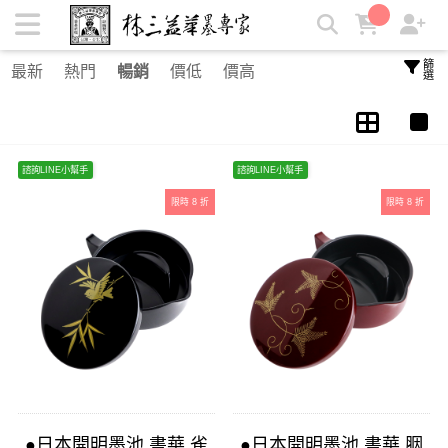
日本開明墨池 | 林三益筆墨專家
篩選
最新
熱門
暢銷
價低
價高
諮詢LINE小幫手
諮詢LINE小幫手
限時 8 折
限時 8 折
●日本開明墨池 書華 雀
●日本開明墨池 書華 胭