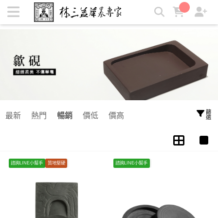
林三益歙硯推薦 | 林三益筆墨專家
篩選
最新
熱門
暢銷
價低
價高
諮詢LINE小幫手
質地堅硬
諮詢LINE小幫手