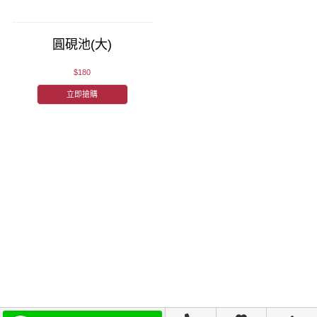
圓硯池(大)
$180
立即搶購
關於林三益
會員中心
商品諮詢
追蹤我們