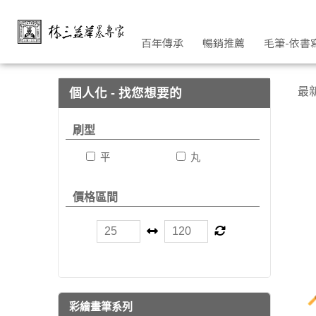
尼龍彩繪筆｜美術畫筆 | 林三益筆墨專家
百年傳承
暢銷推薦
毛筆-依書
最
個人化 - 找您想要的
刷型
平
丸
價格區間
彩繪畫筆系列