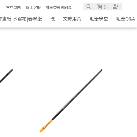
(
)
常見問題
線上客服
林三益彩妝刷具
書畫紙|水寫布|春聯紙
硯
文房用具
毛筆學堂
毛筆Q&A
高