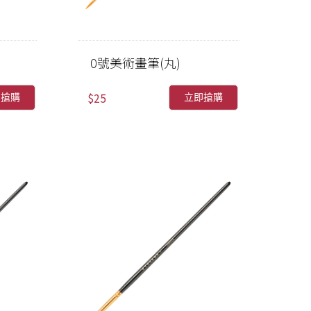
0號美術畫筆(丸)
$25
即搶購
立即搶購