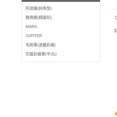
阿波羅(斜角型)
雅典娜(橢圓形)
MARS
$
JUPITER
毛刷筆(波麗彩繪)
尼龍彩繪筆(平/丸)