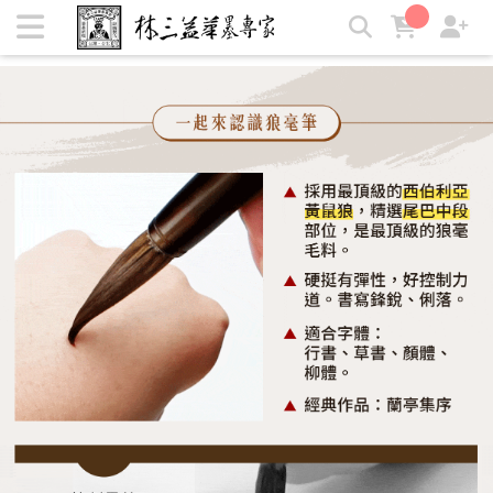
2-4公分 | 林三益筆墨專家