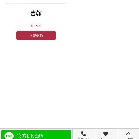
吉翰
$1,500
立即搶購
關於林三益
會員中心
商品諮詢
追蹤我們
官方LINE@