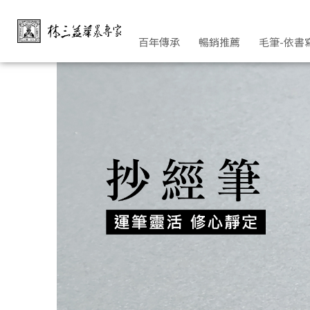
抄經毛筆心經大悲咒佛經 | 林三益筆墨專家
百年傳承
暢銷推薦
毛筆-依書