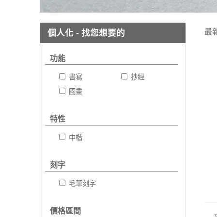
最
個人化 - 找您想要的
功能
書寫
抄經
國畫
特性
中楷
刻字
毛筆刻字
價格區間