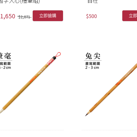
習字入心(禮筆組)
自在
1,650
$500
立即搶購
立
$2,071