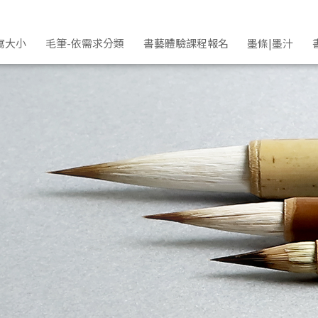
寫大小
毛筆-依需求分類
書藝體驗課程報名
墨條|墨汁