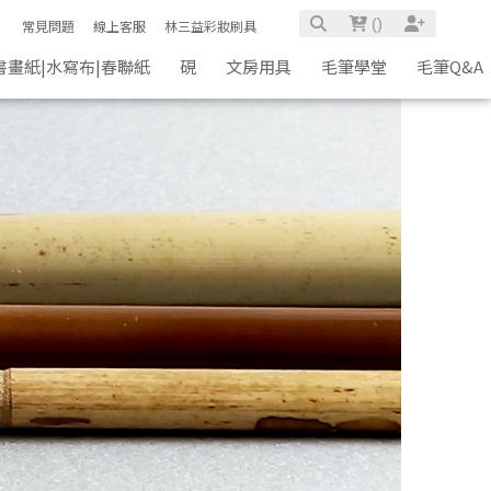
(
)
常見問題
線上客服
林三益彩妝刷具
書畫紙|水寫布|春聯紙
硯
文房用具
毛筆學堂
毛筆Q&A