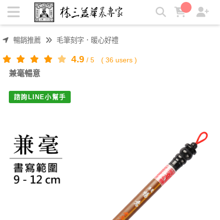
兼毫暢意 | 林三益筆墨專家
暢銷推薦
毛筆刻字．暖心好禮
4.9
/
5
(
36
users )
兼毫暢意
諮詢LINE小幫手