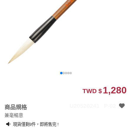
1,280
TWD $
U20520241
P-02
商品規格
兼毫暢意
現貨僅剩
件，即將售完 !
9