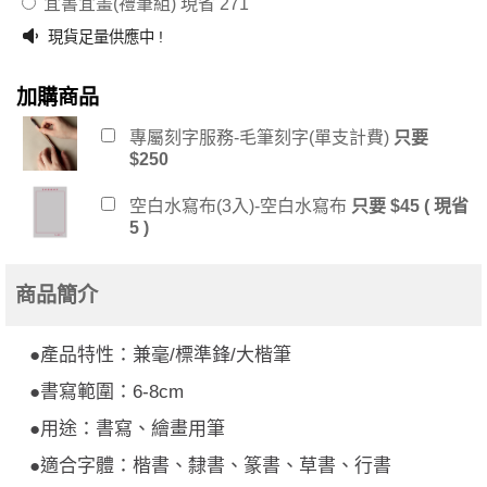
宜書宜畫(禮筆組)
現省 271
現貨足量供應中 !
加購商品
專屬刻字服務-毛筆刻字(單支計費)
只要
$250
空白水寫布(3入)-空白水寫布
只要 $45 ( 現省
5 )
商品簡介
●產品特性：兼毫/標準鋒/大楷筆
●書寫範圍：6-8cm
●用途：書寫、繪畫用筆
●適合字體：楷書、隸書、篆書、草書、行書