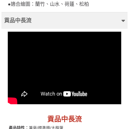
●適合繪圖：蘭竹、山水、荷蓮、松柏
貢品中長流
貢品中長流
產品特性：
兼毫/標準鋒/大楷筆