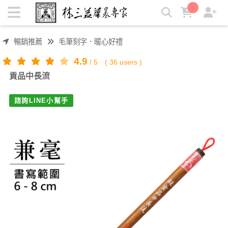
貢品中長流 | 林三益筆墨專家
暢銷推薦
毛筆刻字．暖心好禮
4.9
/
5
(
36
users )
貢品中長流
諮詢LINE小幫手