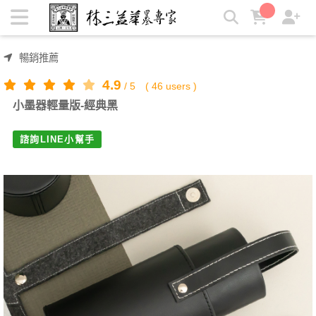
小墨器輕量版-經典黑 | 林三益筆墨專家
暢銷推薦
4.9
/
5
(
46
users )
小墨器輕量版-經典黑
諮詢LINE小幫手