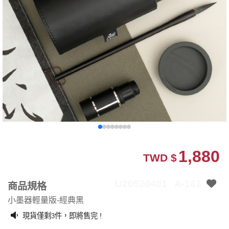
1,880
TWD $
U20520401
A-161
商品規格
小墨器輕量版-經典黑
現貨僅剩
件，即將售完 !
3