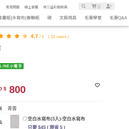
(
)
常見問題
線上客服
林三益彩妝刷具
書畫紙|水寫布|春聯紙
硯
文房用具
毛筆學堂
毛筆Q&A
4.7
/
5
(
22
users )
雲
LINE小幫手
800
 $
青雲
格
空白水寫布(3入)-空白水寫布
品
只要 $45 ( 現省 5 )