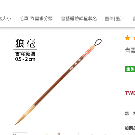
寫大小
毛筆-依需求分類
書藝體驗課程報名
墨條|墨汁
青
諮詢
TWD
規
加購