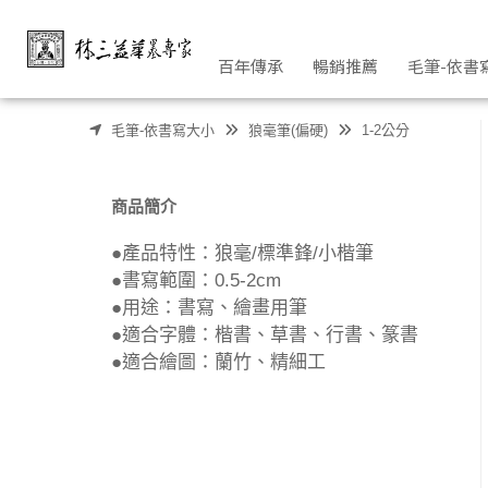
青雲 | 林三益筆墨專家
百年傳承
暢銷推薦
毛筆-依書
毛筆-依書寫大小
狼毫筆(偏硬)
1-2公分
商品簡介
●產品特性：狼毫/標準鋒/小楷筆
●書寫範圍：0.5-2cm
●用途：書寫、繪畫用筆
●適合字體：楷書、草書、行書、篆書
●適合繪圖：蘭竹、精細工