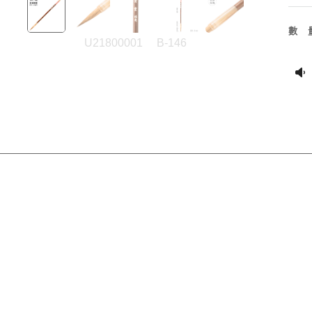
數
U21800001
B-146