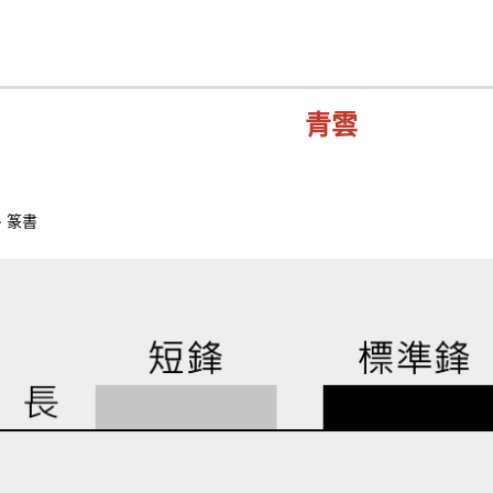
青雲
、篆書