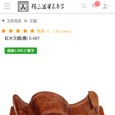
紅木文鎮(壽) | 林三益筆墨專家
文房用具
文鎮
5.0
/
5
(
28
users )
紅木文鎮(壽) S-087
諮詢LINE小幫手