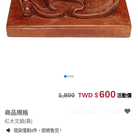
600
1,800
TWD $
活動價
U20520317
S-087
商品規格
紅木文鎮(壽)
現貨僅剩
件，即將售完 !
4