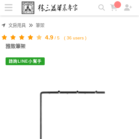
雅致筆架 | 林三益筆墨專家
文房用具
筆架
4.9
/
5
(
36
users )
雅致筆架
諮詢LINE小幫手