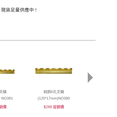
現貨足量供應中 !
文鎮
純銅6孔文鎮
紅木文鎮(祿) 
) NO381
(120*17mm)NO380
銷價
$288
促銷價
$600
促