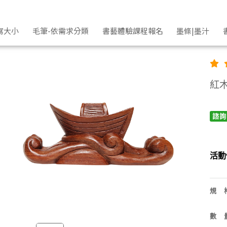
寫大小
毛筆-依需求分類
書藝體驗課程報名
墨條|墨汁
紅木
諮詢
活動
規
數