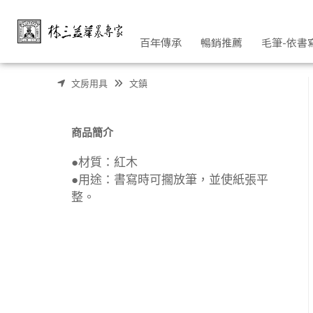
紅木文鎮(舟遊天下) | 林三益筆墨專家
百年傳承
暢銷推薦
毛筆-依書
文房用具
文鎮
商品簡介
●材質：紅木
●用途：書寫時可擱放筆，並使紙張平
整。