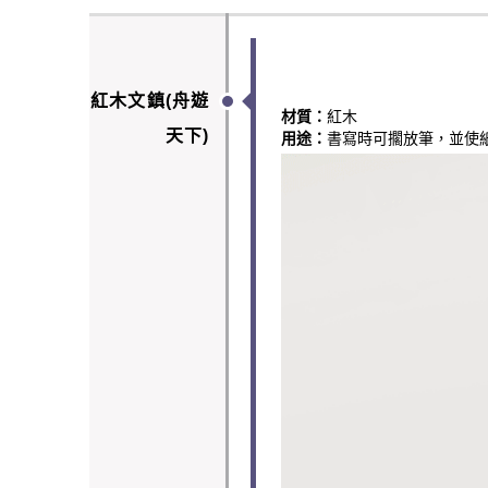
紅木文鎮(舟遊
材質：
紅木
天下)
用途：
書寫時可擱放筆，並使