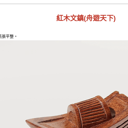
紅木文鎮(舟遊天下)
紙張平整。