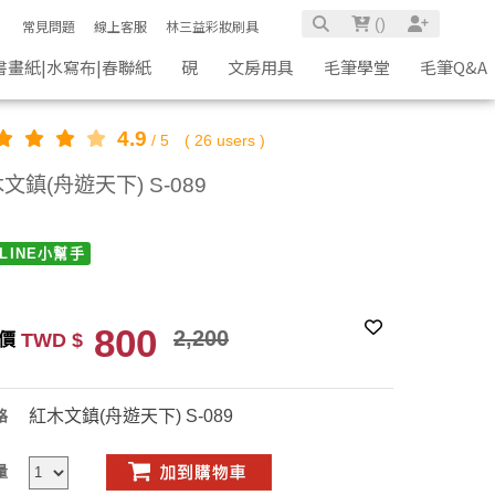
(
)
常見問題
線上客服
林三益彩妝刷具
書畫紙|水寫布|春聯紙
硯
文房用具
毛筆學堂
毛筆Q&A
4.9
/
5
(
26
users )
文鎮(舟遊天下) S-089
LINE小幫手
800
2,200
TWD $
價
紅木文鎮(舟遊天下) S-089
格
量