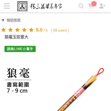
狼毫玉如意大 | 林三益筆墨專家
暢銷推薦
5.0
/
5
(
58
users )
狼毫玉如意大
諮詢LINE小幫手